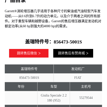
产品目录
Garrett®涡轮增压器几乎适用于各种尺寸的柴油或汽油轻型汽车发
动机——从0.6升到6.7升的动力单元，以及介于两者之间的所有部
件。对于重型车辆和越野设备，Garrett的售后增压器满足发动机对
额定功率(从60 hp到强大的4000 hp)的需求。
盖瑞特件号：856473-5001S
跳转售后微信
跳转售后有赞商城
盖瑞特件号
发动机厂
856473-5001S
FIAT
年份
车型
主机号
Giulia Speciale 2.2
55279544
180 (952)