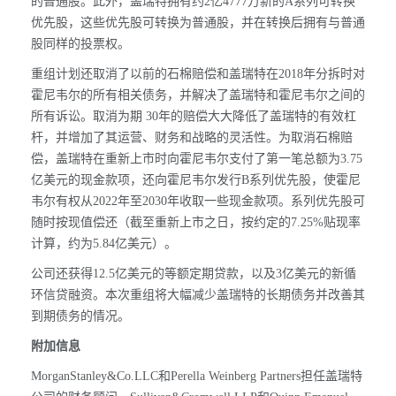
的普通股。此外，盖瑞特拥有约2亿4777万新的A系列可转换
优先股，这些优先股可转换为普通股，并在转换后拥有与普通
股同样的投票权。
重组计划还取消了以前的石棉赔偿和盖瑞特在2018年分拆时对
霍尼韦尔的所有相关债务，并解决了盖瑞特和霍尼韦尔之间的
所有诉讼。取消为期 30年的赔偿大大降低了盖瑞特的有效杠
杆，并增加了其运营、财务和战略的灵活性。为取消石棉赔
偿，盖瑞特在重新上市时向霍尼韦尔支付了第一笔总额为3.75
亿美元的现金款项，还向霍尼韦尔发行B系列优先股，使霍尼
韦尔有权从2022年至2030年收取一些现金款项。系列优先股可
随时按现值偿还（截至重新上市之日，按约定的7.25%贴现率
计算，约为5.84亿美元）。
公司还获得12.5亿美元的等额定期贷款，以及3亿美元的新循
环信贷融资。本次重组将大幅减少盖瑞特的长期债务并改善其
到期债务的情况。
附加信息
MorganStanley&Co.LLC和Perella Weinberg Partners担任盖瑞特