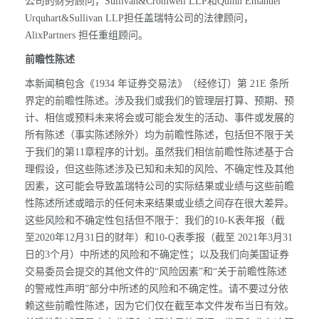
公司的财务顾问，Sullivan&Cromwell LLP和Quinn Emanuel
Urquhart&Sullivan LLP担任盖瑞特公司的法律顾问，
AlixPartners 担任重组顾问。
前瞻性陈述
本新闻稿包含《1934 年证券交易法》（经修订）第 21E 条所
界定的前瞻性陈述。涉及我们或我们的管理层打算、预期、预
计、相信或预料未来将会或可能会发生的活动、事件或发展的
所有陈述（事实陈述除外）均为前瞻性陈述，包括但不限于关
于我们的第11章程序的计划。虽然我们相信前瞻性陈述基于合
理假设，但这些陈述涉及已知和未知的风险、不确定性及其他
因素，这可能会导致盖瑞特公司的实际结果或业绩与这些前瞻
性陈述所述或暗示的任何未来结果或业绩之间存在很大差异。
这些风险和不确定性包括但不限于：我们的10-K表年报（截
至2020年12月31日的财年）和10-Q表季报（截至 2021年3月31
日的3个月）中所述的风险和不确定性；以及我们向美国证券
交易委员会提交的其他文件的“风险因素”和“关于前瞻性陈述
的警戒性声明”部分中所述的风险和不确定性。请不要过分依
赖这些前瞻性陈述，因为它们仅在截至本文件发布当日有效。