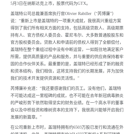
5月3日在纳斯达克上市，股票代码为GTX。
盖瑞特公司总裁兼首席执行官Olivier Rabiller（“芮博廉”）
说：“重新上市是盖瑞特的一项重大成就，我很高兴重组方案
得到了我们所有相关方面的支持，包括高级贷款人、高级期票
持有人、官方债权人委员会、霍尼韦尔、大多数普通股股东和
官方股权委员会。贷款人和申请前的债权人得到了全额偿付，
盖瑞特在整个重组过程中没有中断运营，一如既往地满足客户
所需，提供高质量的产品和服务，并与重要的供应商保持着牢
固的合作伙伴关系。最重要的是，盖瑞特已经形成了新的融资
和资本结构，我们相信，这将支持我们的长期发展，并为加快
我们的技术开发提供资源和灵活性。”
芮博廉补充道：“我还要感谢我们的员工。没有他们，盖瑞特
不可能达成这一里程碑的成就，也不可能在去年新冠病毒肺炎
的严峻形势下依然取得坚实的财务业绩。在一个高水平的董事
会以及中桥投资和橡树资本的支持下，我很高兴能够开启我们
发展的新篇章。”
在公司重新上市时，盖瑞特拥有约6503万股已发行和流通在外