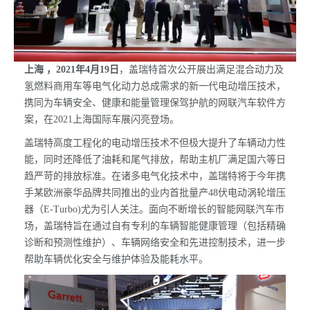
上海 ，2021年4月19日
，盖瑞特首次公开展出满足混合动力及
氢燃料商用车等电气化动力总成需求的新一代电动增压技术，
携同为车辆安全、健康和能量管理保驾护航的网联汽车软件方
案，在2021上海国际车展闪亮登场。
盖瑞特高度工程化的电动增压技术不但极大提升了车辆动力性
能，同时还降低了油耗和尾气排放，帮助主机厂满足国六等日
趋严苛的排放标准。在诸多电气化技术中，盖瑞特将于今年携
手某欧洲豪华品牌共同推出的业内首批量产48伏电动涡轮增压
器（E-Turbo)尤为引人关注。面向不断增长的智能网联汽车市
场，盖瑞特旨在通过自有专利的车辆智能健康管理（包括精确
诊断和预测性维护）、车辆网络安全和先进控制技术，进一步
帮助车辆优化安全与维护体验及能耗水平。