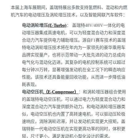
本届上海车展期间，盖瑞特展出多款支持氢燃料、混动和内燃
机汽车的电动增压及涡轮增压技术，以及智能网联汽车软件：
电动涡轮增压
(E-Turbo)
： 盖瑞特48V/400V一体化的电
动增压器集成高速电机，可以为轻度混合动力和深度混
合动力汽车提供电力辅助增压。源自F1赛车技术的盖瑞
特电动涡轮增压技术将在年内为一家领先的豪华乘用车
品牌实现量产，也将示范带动一大批先进的动力总成向
电气化与混动化迈进。其复杂的电机控制系统可以超过
每分钟20万转，显著增强发动机在全工况下的瞬态响应
性能。该技术还具备能量回收功能，从而进一步降低油
耗表现。
电动空压机
（E-Compressor）
：和涡轮增压器组合使用
的盖瑞特电动空压机，可以通过电力为轻度混合动力和
深度混合动力汽车提供额外动力。和电动涡轮增压器类
似，电动空压机也内置了高转速电机，可以驱动压轮极
速响应，消除涡轮迟滞，并让发动机实现更大扭矩。盖
瑞特新一代电动空压机在实现更高功率的同时，体积更
轻，尺寸更小，满足发动机小型化设计的需求。