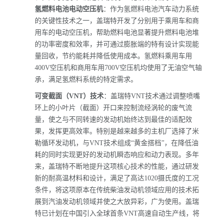
氢燃料电池电动空压机
：作为氢燃料电池汽车动力系统
的关键性技术之一，盖瑞特开发了分别用于乘用车和商
用车的电动空压机，帮助燃料电池显著提升燃料电池堆
的功率密度和效率，并可通过膨胀端的特有设计实现能
量回收，节约能耗并降低使用成本。氢燃料乘用车用
400V空压机和商用车用700V空压机均使用了无油空气轴
承，满足氢燃料系统的特定需求。
可变截面（VNT）技术
：盖瑞特VNT技术通过调整喷嘴
环上的小叶片（截面）开口来控制流经涡轮的废气流
量，使之与不同转速的发动机始终达到最佳的适配效
果，发挥更高效率。特别是越来越多的主机厂选择了米
勒循环发动机，与VNT技术组成“黄金搭档”，在降低油
耗的同时实现更好的发动机瞬态响应和动力表现。多年
来，盖瑞特不断地提升这项核心技术的性能，通过研发
新的耐高温材料和设计，满足了高达1020摄氏度的工况
条件，将这项原本在传统柴油发动机领域应用的技术拓
展到汽油发动机领域并使之大放异彩，广为使用。盖瑞
特已计划在中国引入全球首条VNT高速自动生产线，将