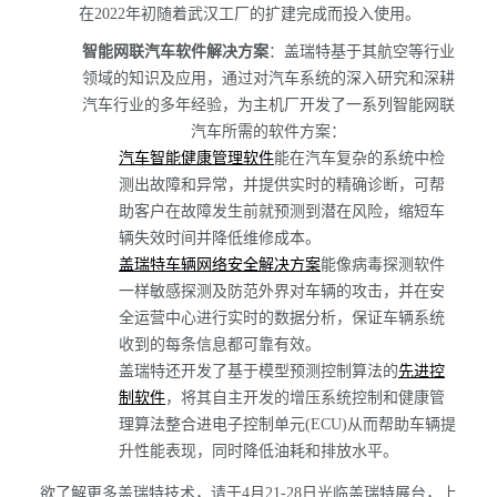
在2022年初随着武汉工厂的扩建完成而投入使用。
智能网联汽车软件解决方案
：盖瑞特基于其航空等行业
领域的知识及应用，通过对汽车系统的深入研究和深耕
汽车行业的多年经验，为主机厂开发了一系列智能网联
汽车所需的软件方案：
汽车智能健康管理软件
能在汽车复杂的系统中检
测出故障和异常，并提供实时的精确诊断，可帮
助客户在故障发生前就预测到潜在风险，缩短车
辆失效时间并降低维修成本。
盖瑞特车辆网络安全解决方案
能像病毒探测软件
一样敏感探测及防范外界对车辆的攻击，并在安
全运营中心进行实时的数据分析，保证车辆系统
收到的每条信息都可靠有效。
盖瑞特还开发了基于模型预测控制算法的
先进控
制软件
，将其自主开发的增压系统控制和健康管
理算法整合进电子控制单元(ECU)从而帮助车辆提
升性能表现，同时降低油耗和排放水平。
欲了解更多盖瑞特技术，请于4月21-28日光临盖瑞特展台，上