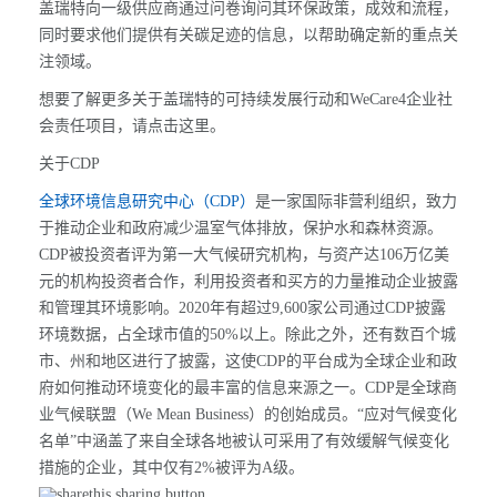
盖瑞特向一级供应商通过问卷询问其环保政策，成效和流程，
同时要求他们提供有关碳足迹的信息，以帮助确定新的重点关
注领域。
想要了解更多关于盖瑞特的可持续发展行动和WeCare4企业社
会责任项目，请点击这里。
关于CDP
全球环境信息研究中心（CDP）
是一家国际非营利组织，致力
于推动企业和政府减少温室气体排放，保护水和森林资源。
CDP被投资者评为第一大气候研究机构，与资产达106万亿美
元的机构投资者合作，利用投资者和买方的力量推动企业披露
和管理其环境影响。2020年有超过9,600家公司通过CDP披露
环境数据，占全球市值的50%以上。除此之外，还有数百个城
市、州和地区进行了披露，这使CDP的平台成为全球企业和政
府如何推动环境变化的最丰富的信息来源之一。CDP是全球商
业气候联盟（We Mean Business）的创始成员。“应对气候变化
名单”中涵盖了来自全球各地被认可采用了有效缓解气候变化
措施的企业，其中仅有2%被评为A级。