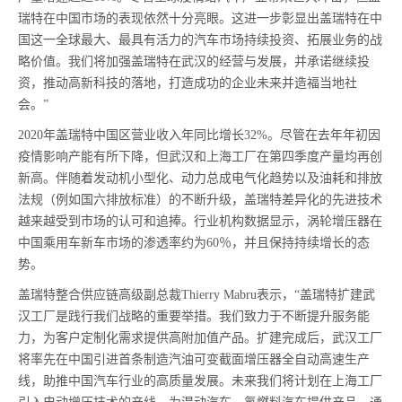
瑞特在中国市场的表现依然十分亮眼。这进一步彰显出盖瑞特在中
国这一全球最大、最具有活力的汽车市场持续投资、拓展业务的战
略价值。我们将加强盖瑞特在武汉的经营与发展，并承诺继续投
资，推动高新科技的落地，打造成功的企业未来并造福当地社
会。”
2020年盖瑞特中国区营业收入年同比增长32%。尽管在去年年初因
疫情影响产能有所下降，但武汉和上海工厂在第四季度产量均再创
新高。伴随着发动机小型化、动力总成电气化趋势以及油耗和排放
法规（例如国六排放标准）的不断升级，盖瑞特差异化的先进技术
越来越受到市场的认可和追捧。行业机构数据显示，涡轮增压器在
中国乘用车新车市场的渗透率约为60％，并且保持持续增长的态
势。
盖瑞特整合供应链高级副总裁Thierry Mabru表示，“盖瑞特扩建武
汉工厂是践行我们战略的重要举措。我们致力于不断提升服务能
力，为客户定制化需求提供高附加值产品。扩建完成后，武汉工厂
将率先在中国引进首条制造汽油可变截面增压器全自动高速生产
线，助推中国汽车行业的高质量发展。未来我们将计划在上海工厂