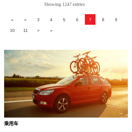
Showing 1247 entries
«
<
3
4
5
6
7
8
9
10
11
>
»
乘用车