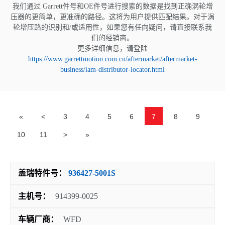
我们通过 Garrett件号和OE件号进行搜索的数据是找到正确涡轮增
压器的更简单，更准确的路径。这将为用户提供匹配结果。对于涡
轮增压路的识别和/或适用性，如果您有任向疑问，请直接联系我
们的经销商。
更多详细信息，请登陆
https://www.garrettmotion.com.cn/aftermarket/aftermarket-
business/iam-distributor-locator.html
«
<
3
4
5
6
7
8
9
10
11
>
»
盖瑞特件号：
936427-5001S
主机号：
914399-0025
车辆厂商：
WFD